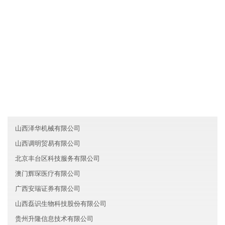
各业务员必须每月一次对客户进行走访，了解产品需求信息及客户
对产品的反映，并将情况及时反馈给广西远航能源有限公司。
友情链接
澳门天富医疗股份有限公司
河南漯河明名贸易有限公司
陕西长久保险有限公司
山西泽华机械有限公司
山西调明贸易有限公司
北京丰台区科技服务有限公司
澳门辉琛医疗有限公司
广西安瑞证券有限公司
山西磊识生物科技股份有限公司
贵州升隆信息技术有限公司